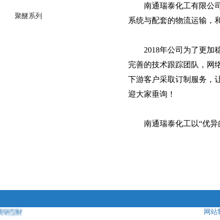
南通瑞泰化工有限公司成
聚醚系列
系统与配套的物流运输，
2018年公司为了更加
完善的技术跟踪团队，网
下游客户采取订制服务，
迎大家垂询！
南通瑞泰化工以“优异的品
钢型材
，
南通风机
，
高压电机
，
永磁电机
，
南通风机厂
，
南通离心风机
网站