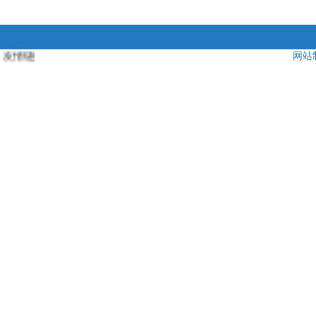
友情链接：
玻璃钢型材
，
南通风机
，
高压电机
，
永磁电机
，
南通风机厂
网站
，